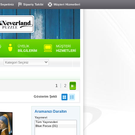
 Sepetiniz
Sipariş Takibi
Müşteri Hizmetleri
Ş
ÜYELİK
MÜŞTERİ
BİLGİLERİM
HİZMETLERİ
1
2
Gösterim Şekli
Aramanızı Daraltın
Yayınevi