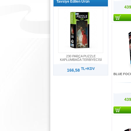
Tavsiye Edilen Ürün
439
230 PARÇA PUZZLE
KAPLUMBAĞA TERBİYECİSİ
TL+KDV
166,58
BLUE FOCU
439