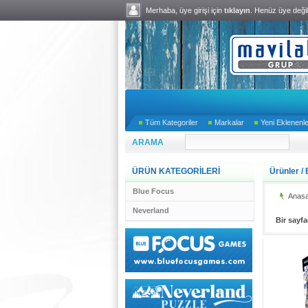
Merhaba, üye girişi için
tıklayın
. Henüz üye deği
Tüm Kategoriler
Markalar
Yeni Eklenenl
ARAMA
ÜRÜN KATEGORİLERİ
Ürünler
/
Blue Focus
Anasa
Neverland
Bir sayf