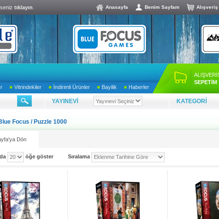
lseniz
tıklayın
.
Anasayfa
Benim Sayfam
Alışveriş
ALIŞVERİ
SEPETİM
er
Vitrindekiler
İndirimli Ürünler
Bayilik
Haberler
YAYINEVİ
KATEGORİ
Blue Focus
/
Puzzle 1000
yfa'ya Dön
ada
öğe göster
Sıralama