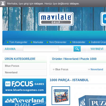
Merhaba, üye girişi için
tıklayın
. Henüz üye değilseniz
tıklayın
.
Tüm Kategoriler
Markalar
Yeni Eklenenler
Vitrindekiler
İndirimli Ürün
ARAMA
YAYINEVİ
ÜRÜN KATEGORİLERİ
Ürünler
/
Neverland
/
Puzzle 1000
Blue Focus
Blue Focus
Neverland
Neverland
1000 PARÇA - ISTANBUL