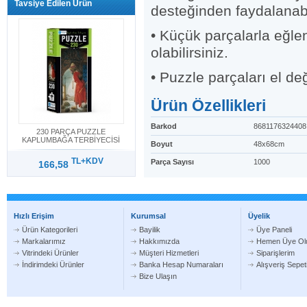
Tavsiye Edilen Ürün
desteğinden faydalanabil
• Küçük parçalarla eğlen
olabilirsiniz.
• Puzzle parçaları el d
Ürün Özellikleri
Barkod
8681176324408
230 PARÇA PUZZLE
KAPLUMBAĞA TERBİYECİSİ
Boyut
48x68cm
TL+KDV
Parça Sayısı
1000
166,58
Hızlı Erişim
Kurumsal
Üyelik
Ürün Kategorileri
Bayilik
Üye Paneli
Markalarımız
Hakkımızda
Hemen Üye Ol
Vitrindeki Ürünler
Müşteri Hizmetleri
Siparişlerim
İndirimdeki Ürünler
Banka Hesap Numaraları
Alışveriş Sepe
Bize Ulaşın