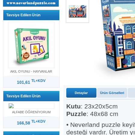
Tavsiye Edilen Ürün
AKIL OYUNU - HAYVANLAR
TL+KDV
101,61
Detaylar
Ürün Görselleri
Tavsiye Edilen Ürün
Kutu
: 23x20x5cm
ALFABE ÖĞRENİYORUM
Puzzle
: 48x68 cm
TL+KDV
166,58
• Neverland puzzle keyif
desteği vardır. Üretim y