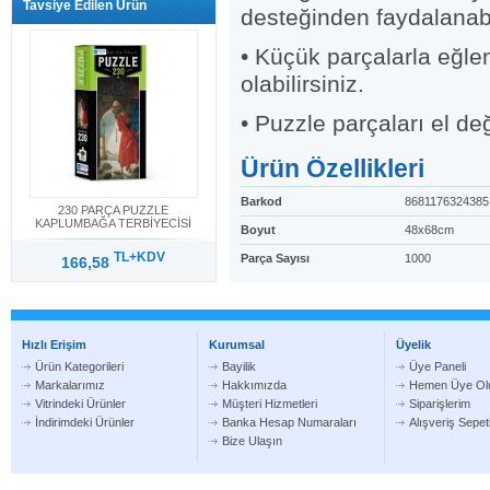
Tavsiye Edilen Ürün
desteğinden faydalanabil
• Küçük parçalarla eğlen
olabilirsiniz.
• Puzzle parçaları el d
Ürün Özellikleri
Barkod
8681176324385
230 PARÇA PUZZLE
KAPLUMBAĞA TERBİYECİSİ
Boyut
48x68cm
TL+KDV
Parça Sayısı
1000
166,58
Hızlı Erişim
Kurumsal
Üyelik
Ürün Kategorileri
Bayilik
Üye Paneli
Markalarımız
Hakkımızda
Hemen Üye Ol
Vitrindeki Ürünler
Müşteri Hizmetleri
Siparişlerim
İndirimdeki Ürünler
Banka Hesap Numaraları
Alışveriş Sepe
Bize Ulaşın