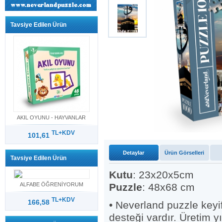
Tavsiye Edilen Ürün
AKIL OYUNU - HAYVANLAR
TL+KDV
101,61
Detaylar
Ürün Görselleri
Tavsiye Edilen Ürün
Kutu
: 23x20x5cm
ALFABE ÖĞRENİYORUM
Puzzle
: 48x68 cm
TL+KDV
166,58
• Neverland puzzle keyif
desteği vardır. Üretim y