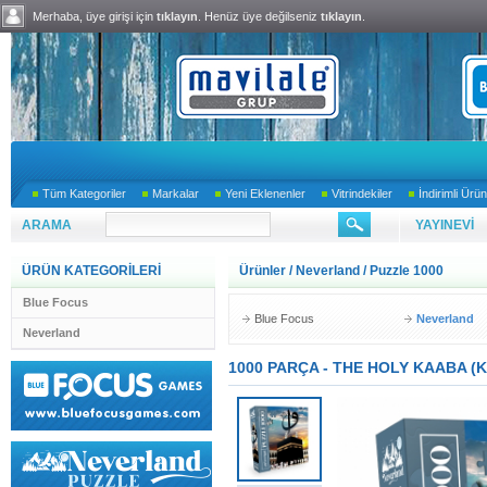
Merhaba, üye girişi için
tıklayın
. Henüz üye değilseniz
tıklayın
.
Tüm Kategoriler
Markalar
Yeni Eklenenler
Vitrindekiler
İndirimli Ürün
ARAMA
YAYINEVİ
ÜRÜN KATEGORİLERİ
Ürünler
/
Neverland
/
Puzzle 1000
Blue Focus
Blue Focus
Neverland
Neverland
1000 PARÇA - THE HOLY KAABA (