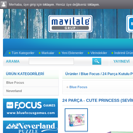
Merhaba, üye girişi için
tıklayın
. Henüz üye değilseniz
tıklayın
.
Tüm Kategoriler
Markalar
Yeni Eklenenler
Vitrindekiler
İndirimli Ürün
ARAMA
YAYINEVİ
ÜRÜN KATEGORİLERİ
Ürünler
/
Blue Focus
/
24 Parça Kutulu P
Blue Focus
Blue Focus
Neverland
24 PARÇA - CUTE PRINCESS (SEVİ