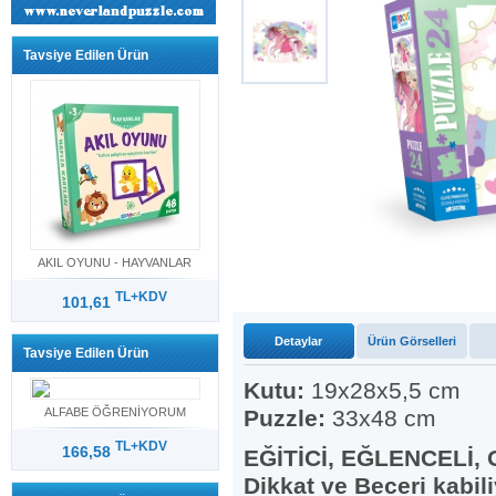
Tavsiye Edilen Ürün
AKIL OYUNU - HAYVANLAR
TL+KDV
101,61
Detaylar
Ürün Görselleri
Tavsiye Edilen Ürün
Kutu:
19x28x5,5 cm
ALFABE ÖĞRENİYORUM
Puzzle:
33x48 cm
TL+KDV
166,58
EĞİTİCİ, EĞLENCELİ
Dikkat ve Beceri kabiliy