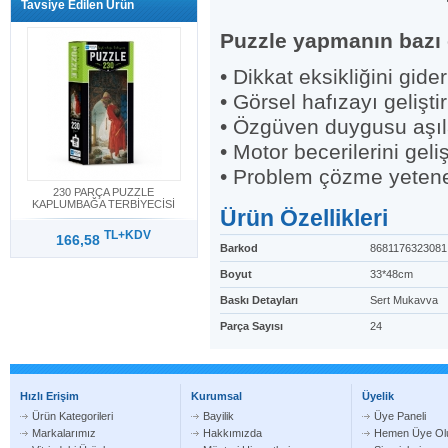
Tavsiye Edilen Ürün
Puzzle yapmanın bazı 
• Dikkat eksikliğini gideri
• Görsel hafızayı geliştiri
• Özgüven duygusu aşıl
• Motor becerilerini gelişt
• Problem çözme yeteneği
230 PARÇA PUZZLE
KAPLUMBAĞA TERBİYECİSİ
Ürün Özellikleri
TL+KDV
166,58
Barkod
8681176323081
Boyut
33*48cm
Baskı Detayları
Sert Mukavva
Parça Sayısı
24
Hızlı Erişim
Kurumsal
Üyelik
Ürün Kategorileri
Bayilik
Üye Paneli
Markalarımız
Hakkımızda
Hemen Üye Ol