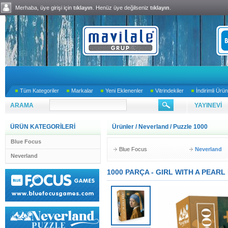
Merhaba, üye girişi için
tıklayın
. Henüz üye değilseniz
tıklayın
.
Tüm Kategoriler
Markalar
Yeni Eklenenler
Vitrindekiler
İndirimli Ürün
ARAMA
YAYINEVİ
ÜRÜN KATEGORİLERİ
Ürünler
/
Neverland
/
Puzzle 1000
Blue Focus
Blue Focus
Neverland
Neverland
1000 PARÇA - GIRL WITH A PEARL 