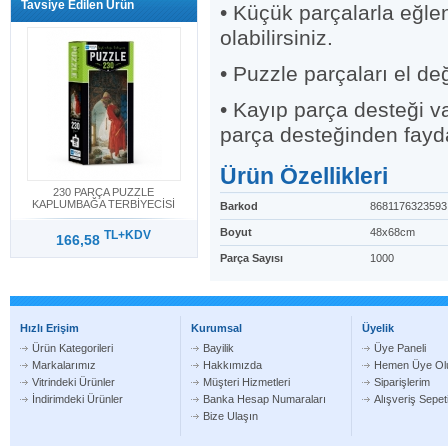
Tavsiye Edilen Ürün
• Küçük parçalarla eğlen
olabilirsiniz.
• Puzzle parçaları el d
• Kayıp parça desteği va
parça desteğinden fayda
Ürün Özellikleri
230 PARÇA PUZZLE
KAPLUMBAĞA TERBİYECİSİ
Barkod
8681176323593
Boyut
48x68cm
TL+KDV
166,58
Parça Sayısı
1000
Hızlı Erişim
Kurumsal
Üyelik
Ürün Kategorileri
Bayilik
Üye Paneli
Markalarımız
Hakkımızda
Hemen Üye Ol
Vitrindeki Ürünler
Müşteri Hizmetleri
Siparişlerim
İndirimdeki Ürünler
Banka Hesap Numaraları
Alışveriş Sepe
Bize Ulaşın