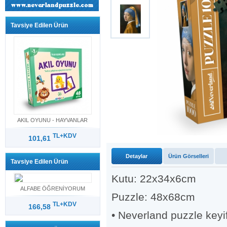
Tavsiye Edilen Ürün
AKIL OYUNU - HAYVANLAR
TL+KDV
101,61
Detaylar
Ürün Görselleri
Tavsiye Edilen Ürün
Kutu: 22x34x6cm
ALFABE ÖĞRENİYORUM
Puzzle: 48x68cm
TL+KDV
166,58
• Neverland puzzle keyif