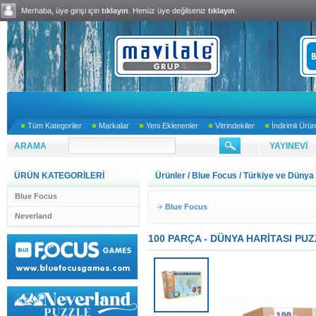
Merhaba, üye girişi için
tıklayın
. Henüz üye değilseniz
tıklayın
.
Tüm Kategoriler
Markalar
Yeni Eklenenler
Vitrindekiler
İndirimli Ürün
ARAMA
YAYINEVİ
ÜRÜN KATEGORİLERİ
Ürünler
/
Blue Focus
/
Türkiye ve Dünya 
Blue Focus
Blue Focus
Neverland
100 PARÇA - DÜNYA HARİTASI PU