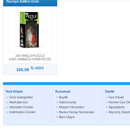
Tavsiye Edilen Ürün
230 PARÇA PUZZLE
KAPLUMBAĞA TERBİYECİSİ
TL+KDV
166,58
Hızlı Erişim
Kurumsal
Üyelik
Ürün Kategorileri
Bayilik
Üye Paneli
Markalarımız
Hakkımızda
Hemen Üye Ol
Vitrindeki Ürünler
Müşteri Hizmetleri
Siparişlerim
İndirimdeki Ürünler
Banka Hesap Numaraları
Alışveriş Sepe
Bize Ulaşın