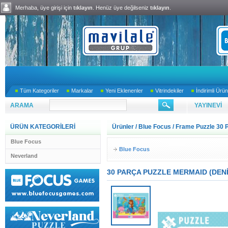
Merhaba, üye girişi için
tıklayın
. Henüz üye değilseniz
tıklayın
.
Tüm Kategoriler
Markalar
Yeni Eklenenler
Vitrindekiler
İndirimli Ürün
ARAMA
YAYINEVİ
ÜRÜN KATEGORİLERİ
Ürünler
/
Blue Focus
/
Frame Puzzle 30 
Blue Focus
Blue Focus
Neverland
30 PARÇA PUZZLE MERMAID (DENİZ