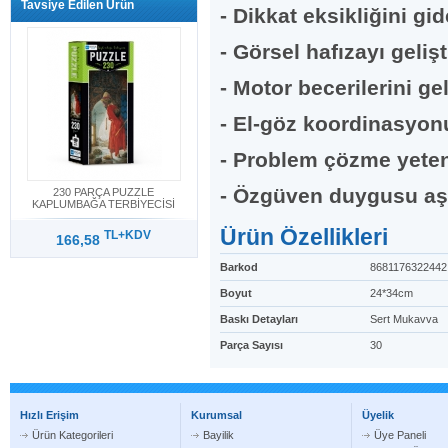
Tavsiye Edilen Ürün
- Dikkat eksikliğini gide
- Görsel hafızayı gelişti
- Motor becerilerini geli
- El-göz koordinasyonun
- Problem çözme yetene
- Özgüven duygusu aşı
230 PARÇA PUZZLE
KAPLUMBAĞA TERBİYECİSİ
Ürün Özellikleri
TL+KDV
166,58
Barkod
8681176322442
Boyut
24*34cm
Baskı Detayları
Sert Mukavva
Parça Sayısı
30
Hızlı Erişim
Kurumsal
Üyelik
Ürün Kategorileri
Bayilik
Üye Paneli