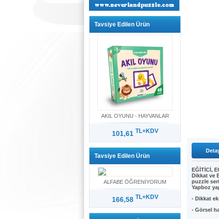
Tavsiye Edilen Ürün
AKIL OYUNU - HAYVANLAR
TL+KDV
101,61
Detay
Tavsiye Edilen Ürün
EĞİTİCİ,
Dikkat ve B
puzzle seri
ALFABE ÖĞRENİYORUM
Yapboz yap
TL+KDV
166,58
- Dikkat eks
- Görsel haf