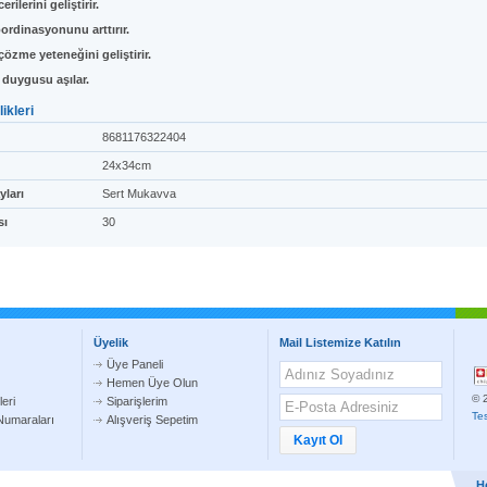
rilerini geliştirir.
oordinasyonunu arttırır.
çözme yeteneğini geliştirir.
duygusu aşılar.
ikleri
8681176322404
24x34cm
yları
Sert Mukavva
sı
30
Üyelik
Mail Listemize Katılın
Üye Paneli
Hemen Üye Olun
© 2
eri
Siparişlerim
Te
umaraları
Alışveriş Sepetim
H