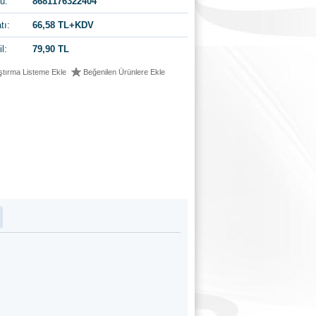
u:
8681176322404
tı:
66,58 TL+KDV
l:
79,90 TL
ştırma Listeme Ekle
Beğenilen Ürünlere Ekle