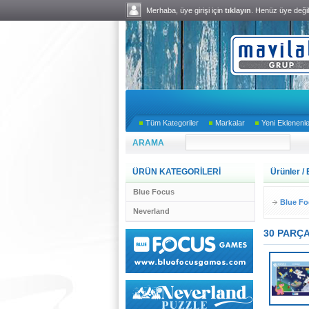
Merhaba, üye girişi için
tıklayın
. Henüz üye deği
Tüm Kategoriler
Markalar
Yeni Eklenenl
ARAMA
ÜRÜN KATEGORİLERİ
Ürünler
/
Blue Focus
Blue Fo
Neverland
30 PARÇ