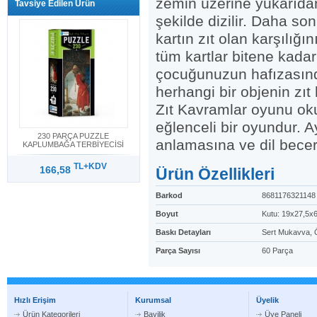
zemin üzerine yukarıdan
Tavsiye Edilen Ürün
şekilde dizilir. Daha so
kartın zıt olan karşılığ
tüm kartlar bitene kadar
çocuğunuzun hafızasında
herhangi bir objenin zıt 
Zıt Kavramlar oyunu okul
eğlenceli bir oyundur.
230 PARÇA PUZZLE
anlamasına ve dil beceri
KAPLUMBAĞA TERBİYECİSİ
TL+KDV
166,58
Ürün Özellikleri
Barkod
8681176321148
Boyut
Kutu: 19x27,5x
Baskı Detayları
Sert Mukavva, 
Parça Sayısı
60 Parça
Hızlı Erişim
Kurumsal
Üyelik
Ürün Kategorileri
Bayilik
Üye Paneli