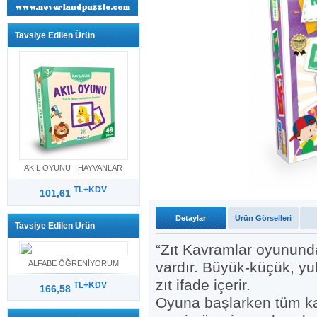
Tavsiye Edilen Ürün
AKIL OYUNU - HAYVANLAR
TL+KDV
101,61
Detaylar
Ürün Görselleri
Tavsiye Edilen Ürün
“Zıt Kavramlar oyunund
ALFABE ÖĞRENİYORUM
vardır. Büyük-küçük, yu
zıt ifade içerir.
TL+KDV
166,58
Oyuna başlarken tüm kar