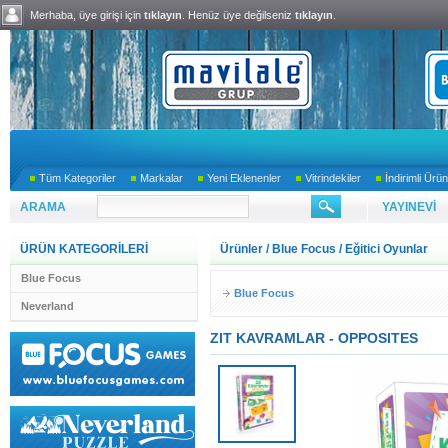
Merhaba, üye girişi için
tıklayın
. Henüz üye değilseniz
tıklayın
.
Tüm Kategoriler
Markalar
Yeni Eklenenler
Vitrindekiler
İndirimli Ürün
ARAMA
YAYINEVİ
ÜRÜN KATEGORİLERİ
Ürünler
/
Blue Focus
/
Eğitici Oyunlar
Blue Focus
Blue Focus
Neverland
ZIT KAVRAMLAR - OPPOSITES