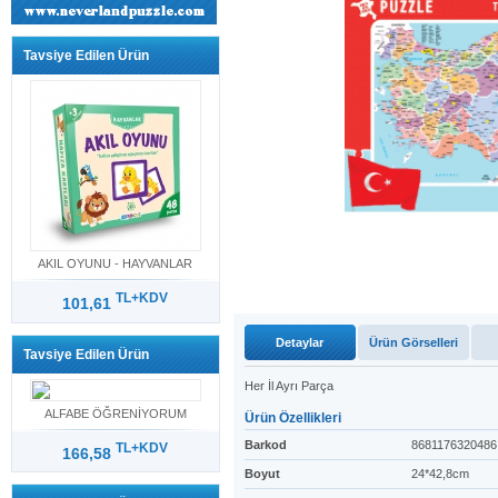
Tavsiye Edilen Ürün
AKIL OYUNU - HAYVANLAR
TL+KDV
101,61
Detaylar
Ürün Görselleri
Tavsiye Edilen Ürün
Her İl Ayrı Parça
ALFABE ÖĞRENİYORUM
Ürün Özellikleri
Barkod
8681176320486
TL+KDV
166,58
Boyut
24*42,8cm