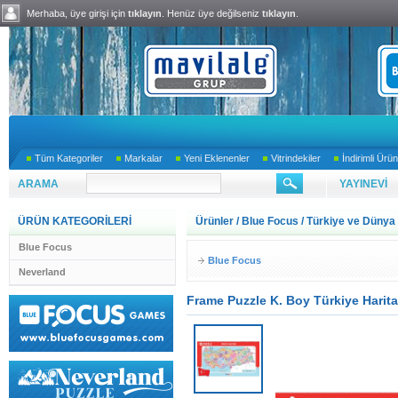
Merhaba, üye girişi için
tıklayın
. Henüz üye değilseniz
tıklayın
.
Tüm Kategoriler
Markalar
Yeni Eklenenler
Vitrindekiler
İndirimli Ürün
ARAMA
YAYINEVİ
ÜRÜN KATEGORİLERİ
Ürünler
/
Blue Focus
/
Türkiye ve Dünya 
Blue Focus
Blue Focus
Neverland
Frame Puzzle K. Boy Türkiye Harita