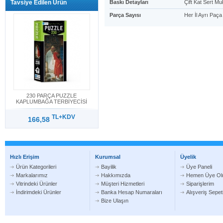
Baskı Detayları
Çift Kat Sert M
Tavsiye Edilen Ürün
Parça Sayısı
Her İl Ayrı Paça
230 PARÇA PUZZLE
KAPLUMBAĞA TERBİYECİSİ
TL+KDV
166,58
Hızlı Erişim
Kurumsal
Üyelik
Ürün Kategorileri
Bayilik
Üye Paneli
Markalarımız
Hakkımızda
Hemen Üye Ol
Vitrindeki Ürünler
Müşteri Hizmetleri
Siparişlerim
İndirimdeki Ürünler
Banka Hesap Numaraları
Alışveriş Sepe
Bize Ulaşın