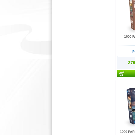
1000 
P
379
1000 PA