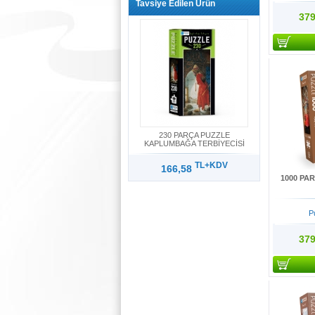
Tavsiye Edilen Ürün
379
230 PARÇA PUZZLE
KAPLUMBAĞA TERBİYECİSİ
TL+KDV
166,58
1000 PAR
P
379