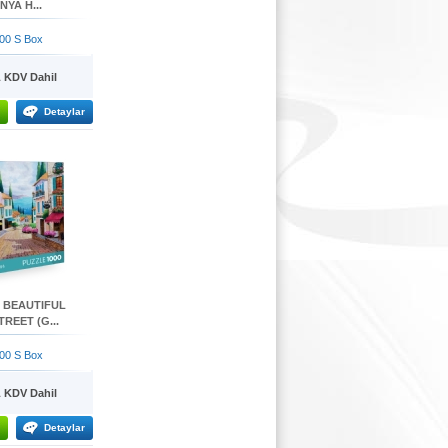
NYA H...
00 S Box
KDV Dahil
Detaylar
- BEAUTIFUL
REET (G...
00 S Box
KDV Dahil
Detaylar