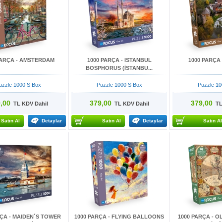
PARÇA - AMSTERDAM
1000 PARÇA - ISTANBUL
1000 PARÇA
BOSPHORUS (İSTANBU...
uzzle 1000 S Box
Puzzle 1000 S Box
Puzzle 10
,00
379,00
379,00
TL KDV Dahil
TL KDV Dahil
TL 
Satın Al
Detaylar
Satın Al
Detaylar
Satın Al
RÇA - MAIDEN´S TOWER
1000 PARÇA - FLYING BALLOONS
1000 PARÇA - 