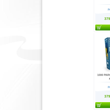
P
379
1000 PAR
P
379