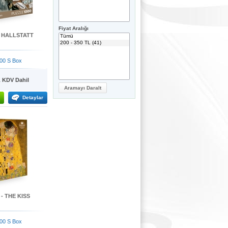
Fiyat Aralığı
- HALLSTATT
00 S Box
KDV Dahil
Detaylar
- THE KISS
00 S Box