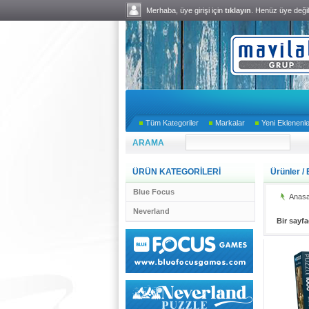
Merhaba, üye girişi için
tıklayın
. Henüz üye deği
Tüm Kategoriler
Markalar
Yeni Eklenenl
ARAMA
ÜRÜN KATEGORİLERİ
Ürünler
/
Blue Focus
Anasa
Neverland
Bir sayf