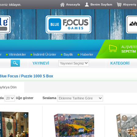
lseniz
tıklayın
.
Anasayfa
Benim Sayfam
Alışveriş
ALIŞVERİ
SEPETİM
er
Vitrindekiler
İndirimli Ürünler
Bayilik
Haberler
YAYINEVİ
KATEGORİ
Blue Focus
/
Puzzle 1000 S Box
yfa'ya Dön
ada
öğe göster
Sıralama