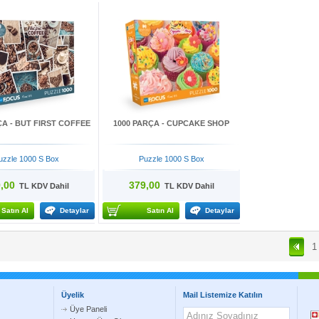
ÇA - BUT FIRST COFFEE
1000 PARÇA - CUPCAKE SHOP
uzzle 1000 S Box
Puzzle 1000 S Box
,00
379,00
TL KDV Dahil
TL KDV Dahil
Satın Al
Detaylar
Satın Al
Detaylar
1
Üyelik
Mail Listemize Katılın
Üye Paneli