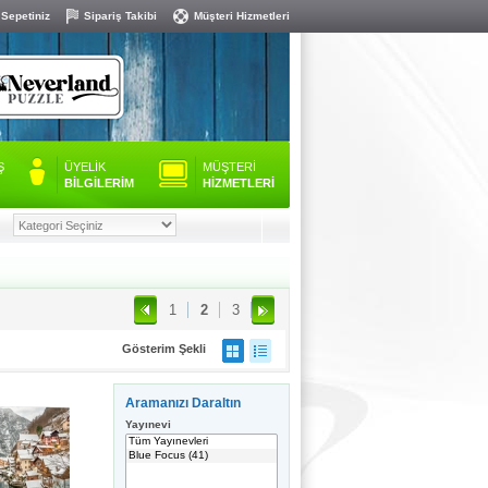
 Sepetiniz
Sipariş Takibi
Müşteri Hizmetleri
Ş
ÜYELİK
MÜŞTERİ
BİLGİLERİM
HİZMETLERİ
1
2
3
Gösterim Şekli
Aramanızı Daraltın
Yayınevi