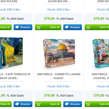
(KIZ KULESİ)
(UÇAN BALON...
(ESKİ DÜ
uzzle 1000 S Box
Puzzle 1000 S Box
Puzzle 10
,00
379,00
379,00
TL KDV Dahil
TL KDV Dahil
TL 
Satın Al
Detaylar
Satın Al
Detaylar
Satın Al
ÇA - CAFÉ TERRACE AT
1000 PARÇA - KUBBETÜ’s-SAHRE
1000 PARÇA 
NIGHT (KAFE...
KUDÜS
COASTAL ST
uzzle 1000 S Box
Puzzle 1000 S Box
Puzzle 10
,00
379,00
379,00
TL KDV Dahil
TL KDV Dahil
TL 
Satın Al
Detaylar
Satın Al
Detaylar
Satın Al