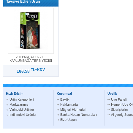
Tavsiye Edilen Ürün
230 PARÇA PUZZLE
KAPLUMBAĞA TERBİYECİSİ
TL+KDV
166,58
Hızlı Erişim
Kurumsal
Üyelik
Ürün Kategorileri
Bayilik
Üye Paneli
Markalarımız
Hakkımızda
Hemen Üye Ol
Vitrindeki Ürünler
Müşteri Hizmetleri
Siparişlerim
İndirimdeki Ürünler
Banka Hesap Numaraları
Alışveriş Sepe
Bize Ulaşın