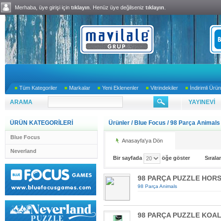
Merhaba, üye girişi için
tıklayın
. Henüz üye değilseniz
tıklayın
.
Tüm Kategoriler
Markalar
Yeni Eklenenler
Vitrindekiler
İndirimli Ürün
ARAMA
YAYINEVİ
ÜRÜN KATEGORİLERİ
Ürünler
/
Blue Focus
/
98 Parça Animals
Blue Focus
Anasayfa'ya Dön
Neverland
Bir sayfada
öğe göster
Sıral
98 PARÇA PUZZLE HOR
98 Parça Animals
98 PARÇA PUZZLE KOA