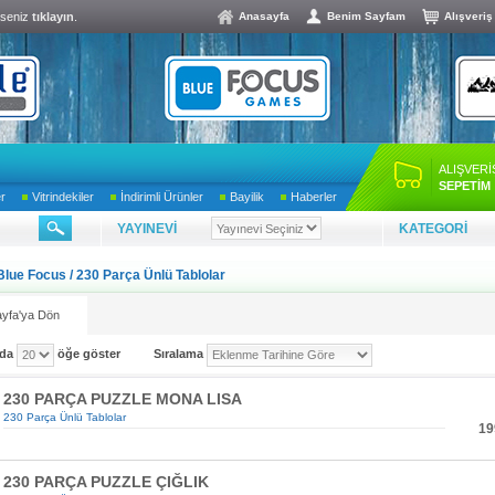
lseniz
tıklayın
.
Anasayfa
Benim Sayfam
Alışveriş
ALIŞVERİ
SEPETİM
er
Vitrindekiler
İndirimli Ürünler
Bayilik
Haberler
YAYINEVİ
KATEGORİ
Blue Focus
/
230 Parça Ünlü Tablolar
yfa'ya Dön
ada
öğe göster
Sıralama
230 PARÇA PUZZLE MONA LISA
230 Parça Ünlü Tablolar
19
230 PARÇA PUZZLE ÇIĞLIK