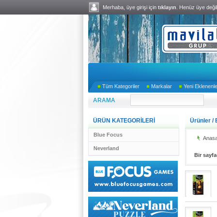
Merhaba, üye girişi için
tıklayın
. Henüz üye deği
Tüm Kategoriler
Markalar
Yeni Eklenenl
ARAMA
ÜRÜN KATEGORİLERİ
Ürünler
/
Blue Focus
Anasa
Neverland
Bir sayf