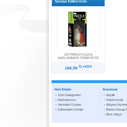
Tavsiye Edilen Ürün
230 PARÇA PUZZLE
KAPLUMBAĞA TERBİYECİSİ
TL+KDV
166,58
Hızlı Erişim
Kurumsal
Ürün Kategorileri
Bayilik
Markalarımız
Hakkımızda
Vitrindeki Ürünler
Müşteri Hizmetl
İndirimdeki Ürünler
Banka Hesap N
Bize Ulaşın