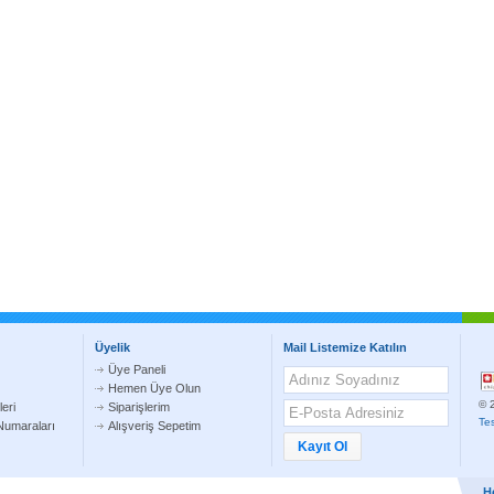
Üyelik
Mail Listemize Katılın
Üye Paneli
Hemen Üye Olun
© 2
eri
Siparişlerim
Te
umaraları
Alışveriş Sepetim
H