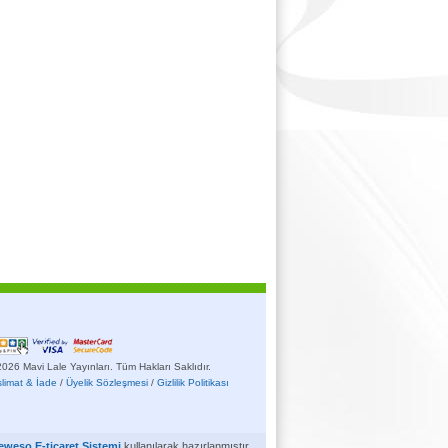
026 Mavi Lale Yayınları. Tüm Hakları Saklıdır.
slimat & İade
/
Üyelik Sözleşmesi
/
Gizlilik Politikası
eweso E-ticaret Sistemi
kullanılarak hazırlanmıştır.