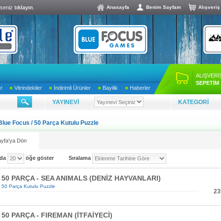
lseniz
tıklayın
.
Anasayfa
Benim Sayfam
Alışveriş
ALIŞVERİ
SEPETİM
er
Vitrindekiler
İndirimli Ürünler
Bayilik
Haberler
YAYINEVİ
KATEGORİ
Blue Focus
/
50 Parça Kutulu Puzzle
yfa'ya Dön
ada
öğe göster
Sıralama
50 PARÇA - SEA ANIMALS (DENİZ HAYVANLARI)
50 Parça Kutulu Puzzle
23
50 PARÇA - FIREMAN (İTFAİYECİ)