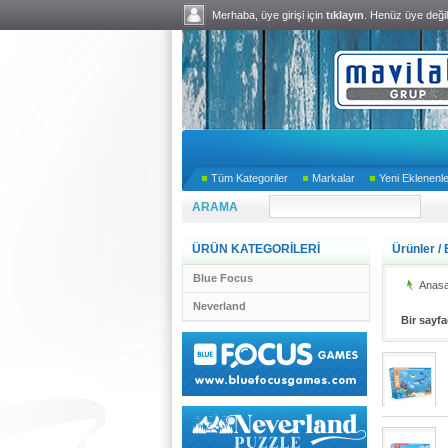
Merhaba, üye girişi için
tıklayın
. Henüz üye deği
Tüm Kategoriler
Markalar
Yeni Eklenenl
ARAMA
ÜRÜN KATEGORİLERİ
Ürünler
/
Blue Focus
Anasa
Neverland
Bir sayf