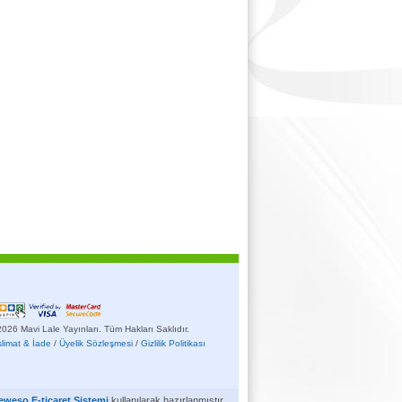
026 Mavi Lale Yayınları. Tüm Hakları Saklıdır.
slimat & İade
/
Üyelik Sözleşmesi
/
Gizlilik Politikası
eweso E-ticaret Sistemi
kullanılarak hazırlanmıştır.