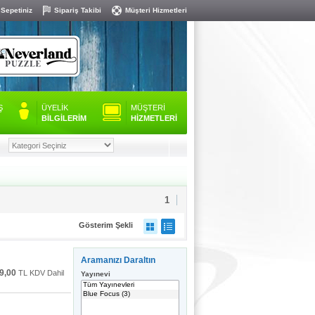
 Sepetiniz
Sipariş Takibi
Müşteri Hizmetleri
Ş
ÜYELİK
MÜŞTERİ
BİLGİLERİM
HİZMETLERİ
1
Gösterim Şekli
Aramanızı Daraltın
9,00
TL KDV Dahil
Yayınevi