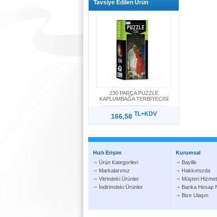
Tavsiye Edilen Ürün
230 PARÇA PUZZLE
KAPLUMBAĞA TERBİYECİSİ
TL+KDV
166,58
Hızlı Erişim
Kurumsal
Ürün Kategorileri
Bayilik
Markalarımız
Hakkımızda
Vitrindeki Ürünler
Müşteri Hizmetl
İndirimdeki Ürünler
Banka Hesap N
Bize Ulaşın