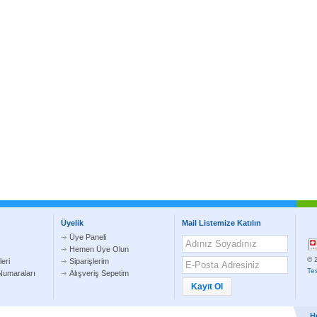
Üyelik
Mail Listemize Katılın
Üye Paneli
Hemen Üye Olun
© 2
eri
Siparişlerim
Te
umaraları
Alışveriş Sepetim
H