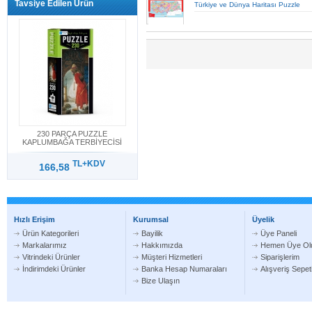
Tavsiye Edilen Ürün
Türkiye ve Dünya Haritası Puzzle
230 PARÇA PUZZLE
KAPLUMBAĞA TERBİYECİSİ
TL+KDV
166,58
Hızlı Erişim
Kurumsal
Üyelik
Ürün Kategorileri
Bayilik
Üye Paneli
Markalarımız
Hakkımızda
Hemen Üye Ol
Vitrindeki Ürünler
Müşteri Hizmetleri
Siparişlerim
İndirimdeki Ürünler
Banka Hesap Numaraları
Alışveriş Sepe
Bize Ulaşın