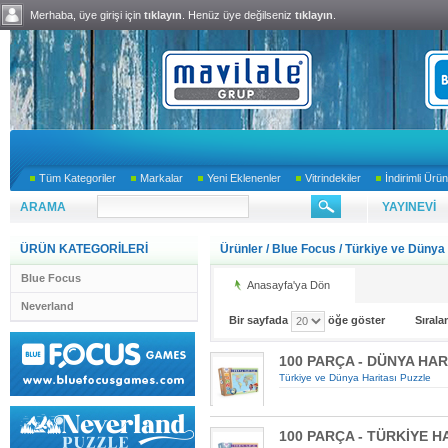
Merhaba, üye girişi için
tıklayın
. Henüz üye değilseniz
tıklayın
.
Tüm Kategoriler
Markalar
Yeni Eklenenler
Vitrindekiler
İndirimli Ürün
ARAMA
YAYINEVİ
ÜRÜN KATEGORİLERİ
Ürünler
/
Blue Focus
/
Türkiye ve Dünya 
Blue Focus
Anasayfa'ya Dön
Neverland
Bir sayfada
öğe göster
Sıral
100 PARÇA - DÜNYA HAR
Türkiye ve Dünya Haritası Puzzle
100 PARÇA - TÜRKİYE H