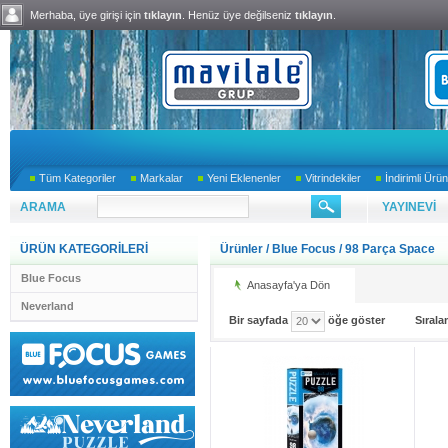
Merhaba, üye girişi için
tıklayın
. Henüz üye değilseniz
tıklayın
.
Tüm Kategoriler
Markalar
Yeni Eklenenler
Vitrindekiler
İndirimli Ürün
ARAMA
YAYINEVİ
ÜRÜN KATEGORİLERİ
Ürünler
/
Blue Focus
/
98 Parça Space
Blue Focus
Anasayfa'ya Dön
Neverland
Bir sayfada
öğe göster
Sıral