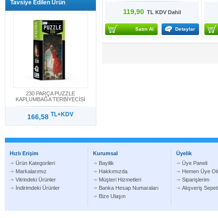
Tavsiye Edilen Ürün
119,90
TL KDV Dahil
Satın Al
Detaylar
230 PARÇA PUZZLE
KAPLUMBAĞA TERBİYECİSİ
TL+KDV
166,58
Hızlı Erişim
Kurumsal
Üyelik
Ürün Kategorileri
Bayilik
Üye Paneli
Markalarımız
Hakkımızda
Hemen Üye Ol
Vitrindeki Ürünler
Müşteri Hizmetleri
Siparişlerim
İndirimdeki Ürünler
Banka Hesap Numaraları
Alışveriş Sepe
Bize Ulaşın