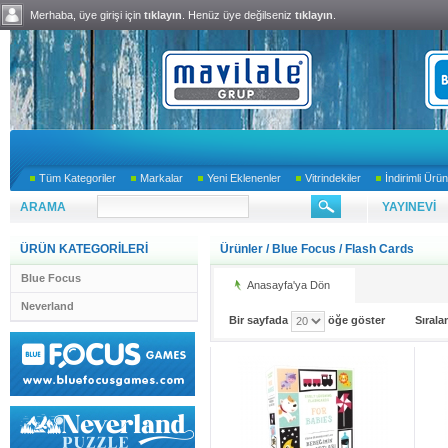
Merhaba, üye girişi için
tıklayın
. Henüz üye değilseniz
tıklayın
.
Tüm Kategoriler
Markalar
Yeni Eklenenler
Vitrindekiler
İndirimli Ürün
ARAMA
YAYINEVİ
ÜRÜN KATEGORİLERİ
Ürünler
/
Blue Focus
/
Flash Cards
Blue Focus
Anasayfa'ya Dön
Neverland
Bir sayfada
öğe göster
Sıral