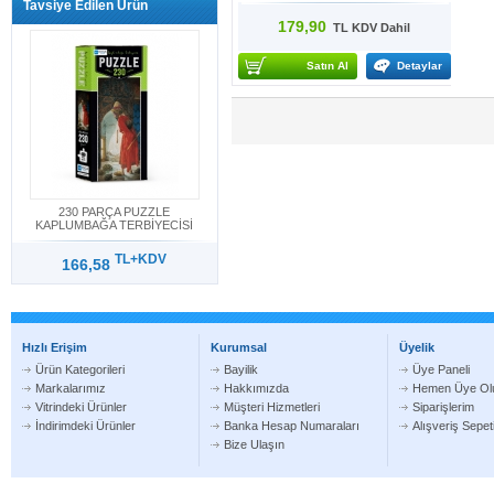
Tavsiye Edilen Ürün
179,90
TL KDV Dahil
Satın Al
Detaylar
230 PARÇA PUZZLE
KAPLUMBAĞA TERBİYECİSİ
TL+KDV
166,58
Hızlı Erişim
Kurumsal
Üyelik
Ürün Kategorileri
Bayilik
Üye Paneli
Markalarımız
Hakkımızda
Hemen Üye Ol
Vitrindeki Ürünler
Müşteri Hizmetleri
Siparişlerim
İndirimdeki Ürünler
Banka Hesap Numaraları
Alışveriş Sepe
Bize Ulaşın