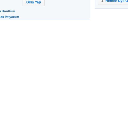
Hemen Üye O
ı Unuttum
ak İstiyorum