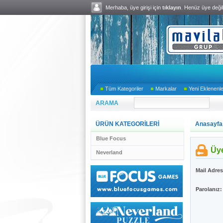
Merhaba, üye girişi için
tıklayın
. Henüz üye deği
Tüm Kategoriler
Markalar
Yeni Eklenenl
ARAMA
ÜRÜN KATEGORİLERİ
Anasayfa
Blue Focus
Üye
Neverland
Mail Adres
Parolanız: