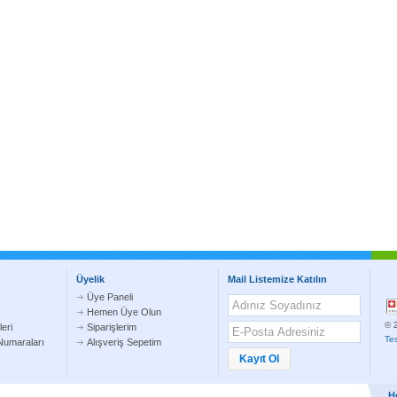
Üyelik
Mail Listemize Katılın
Üye Paneli
Hemen Üye Olun
© 2
eri
Siparişlerim
Te
umaraları
Alışveriş Sepetim
H