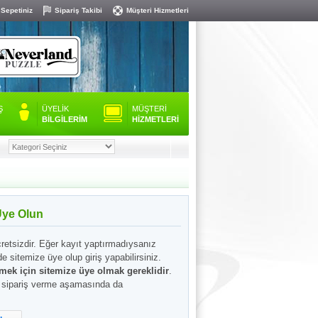
 Sepetiniz
Sipariş Takibi
Müşteri Hizmetleri
Ş
ÜYELİK
MÜŞTERİ
BİLGİLERİM
HİZMETLERİ
Üye Olun
retsizdir. Eğer kayıt yaptırmadıysanız
de sitemize üye olup giriş yapabilirsiniz.
lmek için sitemize üye olmak gereklidir
.
i sipariş verme aşamasında da