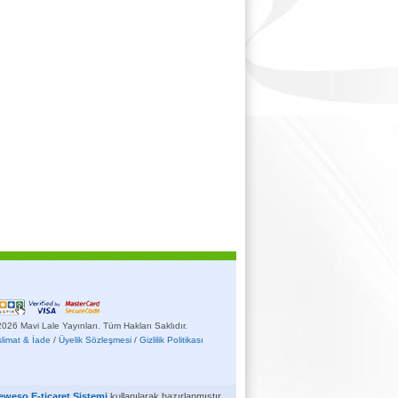
026 Mavi Lale Yayınları. Tüm Hakları Saklıdır.
slimat & İade
/
Üyelik Sözleşmesi
/
Gizlilik Politikası
eweso E-ticaret Sistemi
kullanılarak hazırlanmıştır.