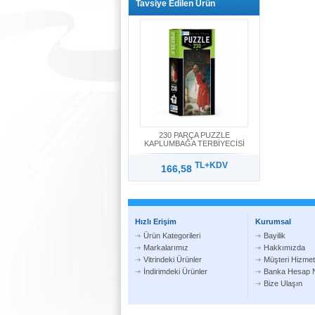
Tavsiye Edilen Ürün
230 PARÇA PUZZLE
KAPLUMBAĞA TERBİYECİSİ
TL+KDV
166,58
Hızlı Erişim
Kurumsal
Ürün Kategorileri
Bayilik
Markalarımız
Hakkımızda
Vitrindeki Ürünler
Müşteri Hizmetl
İndirimdeki Ürünler
Banka Hesap N
Bize Ulaşın