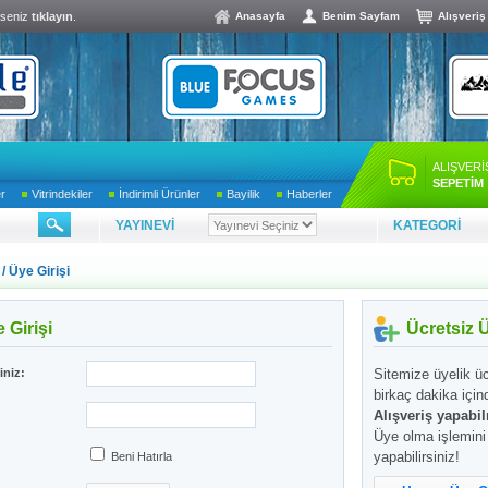
lseniz
tıklayın
.
Anasayfa
Benim Sayfam
Alışveriş
ALIŞVERİ
SEPETİM
er
Vitrindekiler
İndirimli Ürünler
Bayilik
Haberler
YAYINEVİ
KATEGORİ
/ Üye Girişi
 Girişi
Ücretsiz 
iniz:
Sitemize üyelik üc
birkaç dakika için
Alışveriş yapabi
Üye olma işlemin
yapabilirsiniz!
Beni Hatırla